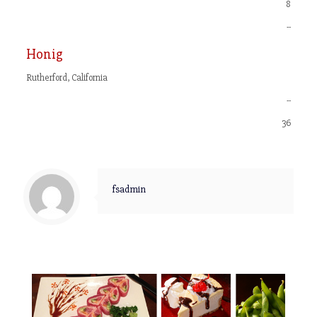
8
--
Honig
Rutherford, California
--
36
fsadmin